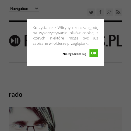
Korzystanie z Witryny oznacza zgodę
na wykorzystywanie plików cookie, z
których niektóre mogą być już
zapisane w folderze przeglądarki.
OK
Nie zgadzam się
rado