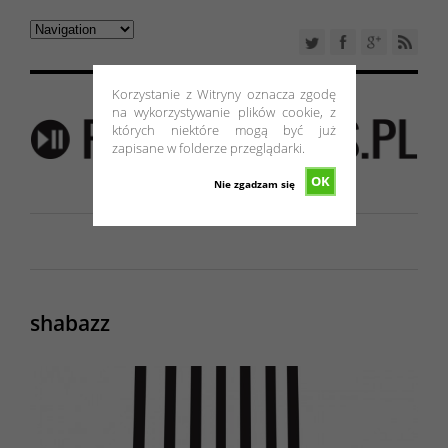
Korzystanie z Witryny oznacza zgodę
na wykorzystywanie plików cookie, z
których niektóre mogą być już
zapisane w folderze przeglądarki.
OK
Nie zgadzam się
shabazz