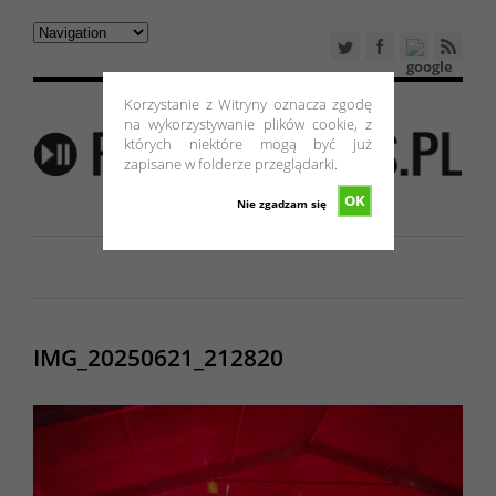
Korzystanie z Witryny oznacza zgodę
na wykorzystywanie plików cookie, z
których niektóre mogą być już
zapisane w folderze przeglądarki.
OK
Nie zgadzam się
IMG_20250621_212820