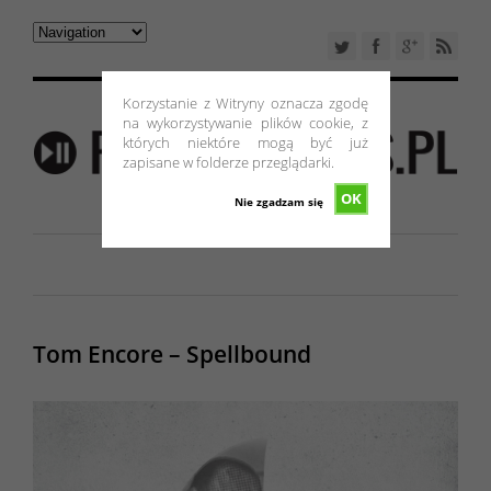
Korzystanie z Witryny oznacza zgodę
na wykorzystywanie plików cookie, z
których niektóre mogą być już
zapisane w folderze przeglądarki.
OK
Nie zgadzam się
Tom Encore – Spellbound