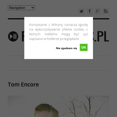
Korzystanie z Witryny oznacza zgodę
na wykorzystywanie plików cookie, z
których niektóre mogą być już
zapisane w folderze przeglądarki.
OK
Nie zgadzam się
Tom Encore