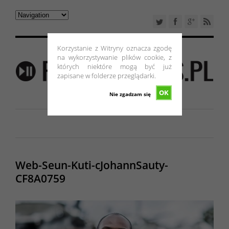
Korzystanie z Witryny oznacza zgodę
na wykorzystywanie plików cookie, z
których niektóre mogą być już
zapisane w folderze przeglądarki.
OK
Nie zgadzam się
Web-Seun-Kuti-cJohannSauty-
CF8A0759