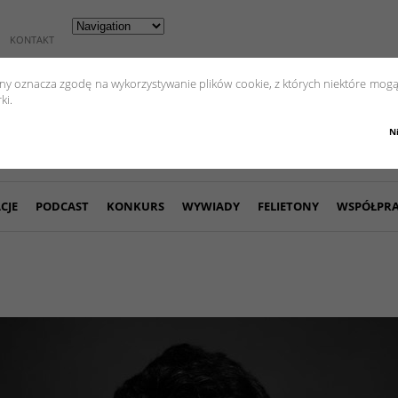
KONTAKT
yny oznacza zgodę na wykorzystywanie plików cookie, z których niektóre mogą
ki.
N
CJE
PODCAST
KONKURS
WYWIADY
FELIETONY
WSPÓŁPR