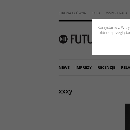
STRONA GŁÓWNA
EKIPA
WSPÓŁPRACA
Korzystanie z Witr
folderze przeglądar
NEWS
IMPREZY
RECENZJE
RELA
xxxy