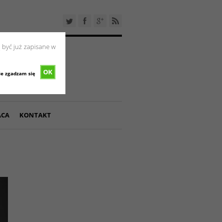
 być już zapisane w
OK
ie zgadzam się
ACA
KONTAKT