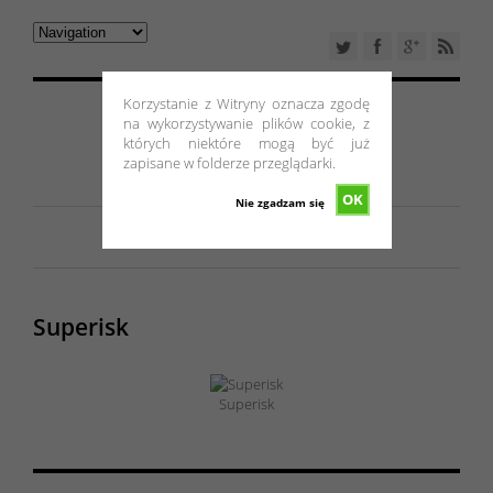
Korzystanie z Witryny oznacza zgodę
na wykorzystywanie plików cookie, z
których niektóre mogą być już
zapisane w folderze przeglądarki.
OK
Nie zgadzam się
Superisk
Superisk