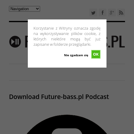
Korzystanie z Witryny oznacza zgodę
na wykorzystywanie plików cookie, z
których niektóre mogą być już
zapisane w folderze przeglądarki.
OK
Nie zgadzam się
Download Future-bass.pl Podcast