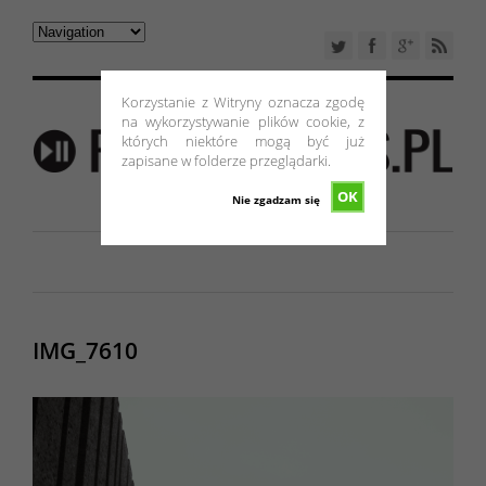
Korzystanie z Witryny oznacza zgodę
na wykorzystywanie plików cookie, z
których niektóre mogą być już
zapisane w folderze przeglądarki.
OK
Nie zgadzam się
IMG_7610