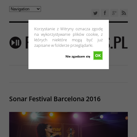
Korzystanie z Witryny oznacza zgodę
na wykorzystywanie plików cookie, z
których niektóre mogą być już
zapisane w folderze przeglądarki.
OK
Nie zgadzam się
Sonar Festival Barcelona 2016