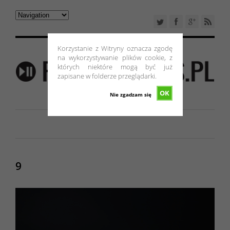
Korzystanie z Witryny oznacza zgodę
na wykorzystywanie plików cookie, z
których niektóre mogą być już
zapisane w folderze przeglądarki.
OK
Nie zgadzam się
9