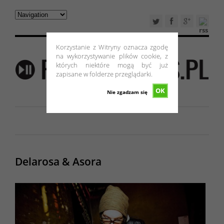
Korzystanie z Witryny oznacza zgodę
na wykorzystywanie plików cookie, z
których niektóre mogą być już
zapisane w folderze przeglądarki.
OK
Nie zgadzam się
Delarosa & Asora