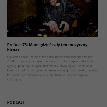
Prefuse 73: Mam gdzieś cały ten muzyczny
biznes
Guillermo Scott Herren przez portal Better Propoaganda został w
2009 roku uznany za najważniejszego muzyka mijającej dekady. W
wyścigu po ten tytuł wyprzedził między innymi Jay’a Z i Radiohead.
Mimo, że pod różnymi pseudonimami wydaje już od ponad dziesięciu
lat, zawsze pozostawał w cieniu DJa Shadowa i innych magików
cut’n’paste.
PODCAST