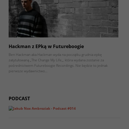
Hackman z EPką w Futureboogie
Ben Hackman aka Hackman wyda na początku grudnia epkę
zatytułowaną „The Change My Life„, która wydana zostanie za
pośrednictwem Futureboogie Recordings. Nie będzie to jednak
pierwsze wydawnictwo…
PODCAST