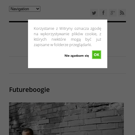
Korzystanie z Witryny oznacza zgodę
na wykorzystywanie plików cookie, z
których niektóre mogą być już
zapisane w folderze przeglądarki.
OK
Nie zgadzam się
Futureboogie