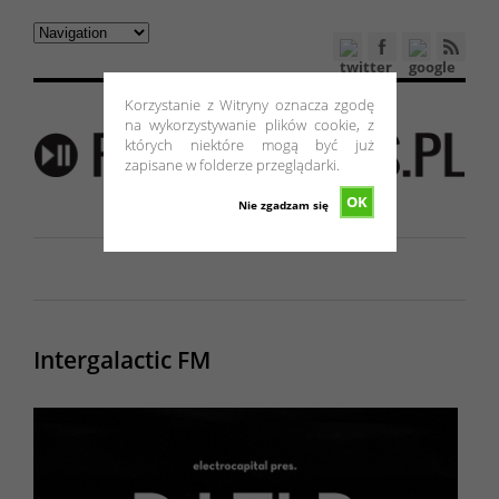
Korzystanie z Witryny oznacza zgodę
na wykorzystywanie plików cookie, z
których niektóre mogą być już
zapisane w folderze przeglądarki.
OK
Nie zgadzam się
Intergalactic FM