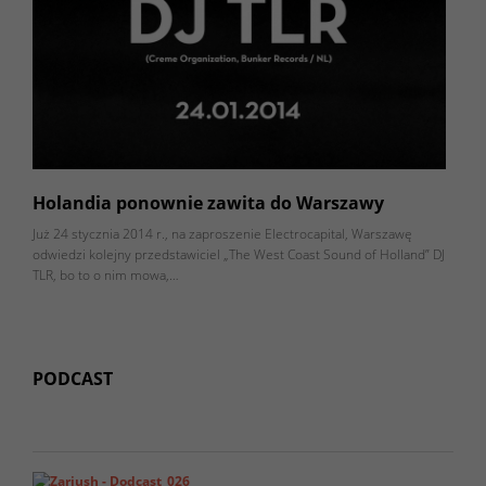
Holandia ponownie zawita do Warszawy
Już 24 stycznia 2014 r., na zaproszenie Electrocapital, Warszawę
odwiedzi kolejny przedstawiciel „The West Coast Sound of Holland” DJ
TLR, bo to o nim mowa,…
PODCAST