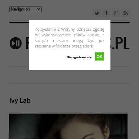
Korzystanie z Witryny oznacza zgodę
na wykorzystywanie plików cookie, z
których niektóre mogą być już
zapisane w folderze przeglądarki.
OK
Nie zgadzam się
Ivy Lab