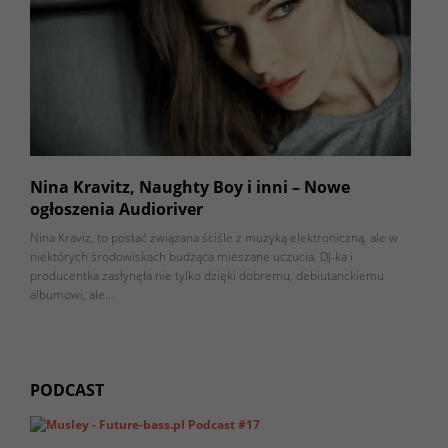
Nina Kravitz, Naughty Boy i inni – Nowe
ogłoszenia Audioriver
Nina Kraviz, to postać związana ściśle z muzyką elektroniczną, ale w
niektórych środowiskach budząca mieszane uczucia. DJ-ka i
producentka zasłynęła nie tylko dzięki dobremu, debiutanckiemu
albumowi, ale…
PODCAST