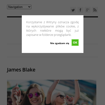
Korzystanie z Witryny oznacza zgodę
na wykorzystywanie plików cookie, z
których niektóre mogą być już
zapisane w folderze przeglądarki.
OK
Nie zgadzam się
James Blake