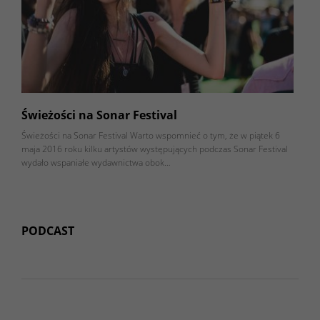
Świeżości na Sonar Festival
Świeżości na Sonar Festival Warto wspomnieć o tym, że w piątek 6
maja 2016 roku kilku artystów występujących podczas Sonar Festival
wydało wspaniałe wydawnictwa obok…
PODCAST