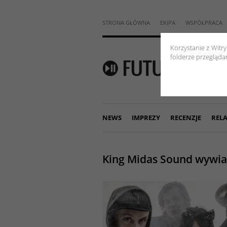
STRONA GŁÓWNA
EKIPA
WSPÓŁPRACA
Korzystanie z Witr
folderze przeglądar
NEWS
IMPREZY
RECENZJE
RELA
King Midas Sound wywi