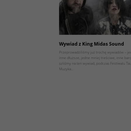
Wywiad z King Midas Sound
Przeprowadziliśmy już trochę wywiadów – jed
inne dłuższe, jedne mniej treściwe, inne bard
szliśmy na ten wywiad, podczas Festiwalu T
Muzyka…