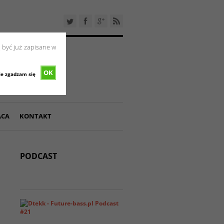
 być już zapisane w
OK
ie zgadzam się
ACA
KONTAKT
PODCAST