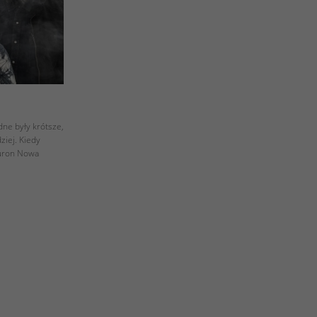
ne były krótsze,
ziej. Kiedy
auron Nowa