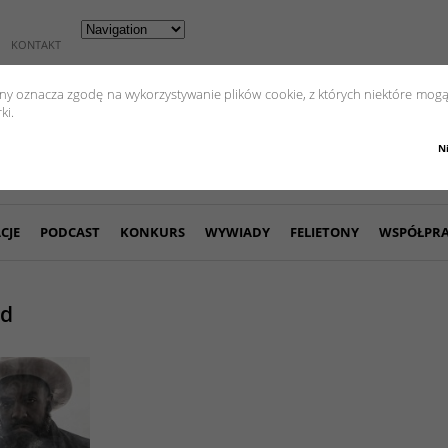
KONTAKT
yny oznacza zgodę na wykorzystywanie plików cookie, z których niektóre mogą
ki.
N
CJE
PODCAST
KONKURS
WYWIADY
FELIETONY
WSPÓŁPR
ad