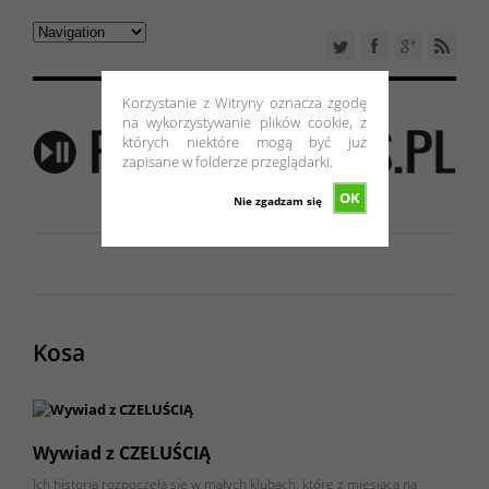
Korzystanie z Witryny oznacza zgodę
na wykorzystywanie plików cookie, z
których niektóre mogą być już
zapisane w folderze przeglądarki.
OK
Nie zgadzam się
Kosa
Wywiad z CZELUŚCIĄ
Ich historia rozpoczęła się w małych klubach, które z miesiąca na