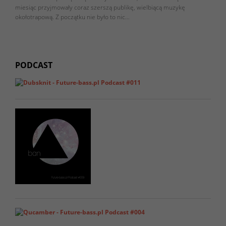
miesiąc przyjmowały coraz szerszą publikę, wielbiącą muzykę
okołotrapową. Z początku nie było to nic…
PODCAST