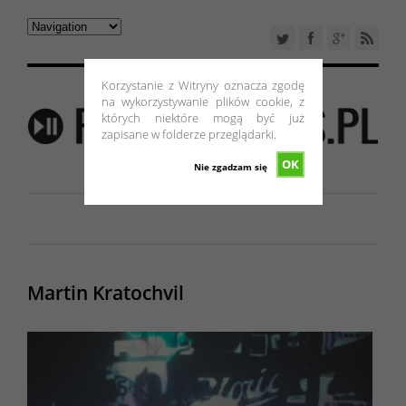
Korzystanie z Witryny oznacza zgodę
na wykorzystywanie plików cookie, z
których niektóre mogą być już
zapisane w folderze przeglądarki.
OK
Nie zgadzam się
Martin Kratochvil