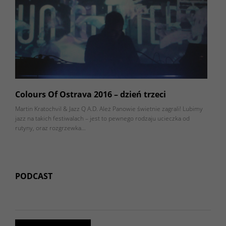
Colours Of Ostrava 2016 – dzień trzeci
Martin Kratochvil & Jazz Q A.D. Ależ Panowie świetnie zagrali! Lubimy
jazz na takich festiwalach – jest to pewnego rodzaju ucieczka od
rutyny, oraz rozgrzewka…
PODCAST