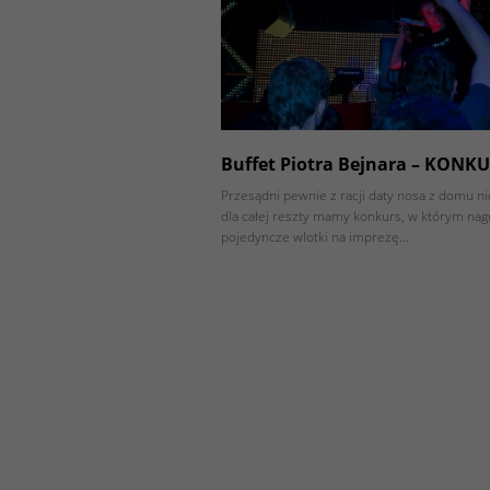
Buffet Piotra Bejnara – KONKU
Przesądni pewnie z racji daty nosa z domu ni
dla całej reszty mamy konkurs, w którym nag
pojedyncze wlotki na imprezę…