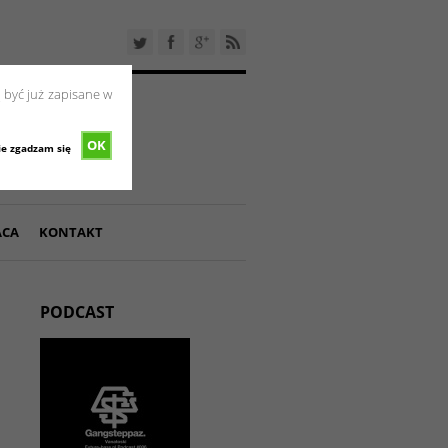
 być już zapisane w
OK
ie zgadzam się
ACA
KONTAKT
PODCAST