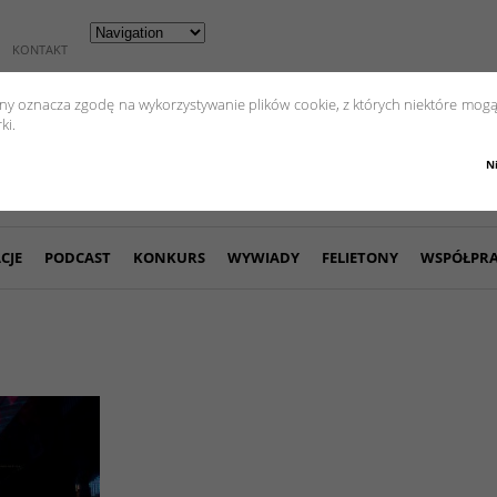
KONTAKT
yny oznacza zgodę na wykorzystywanie plików cookie, z których niektóre mogą
ki.
N
CJE
PODCAST
KONKURS
WYWIADY
FELIETONY
WSPÓŁPR