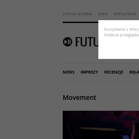
STRONA GŁÓWNA
EKIPA
WSPÓŁPRACA
Korzystanie z Witr
folderze przeglądar
NEWS
IMPREZY
RECENZJE
RELA
Movement