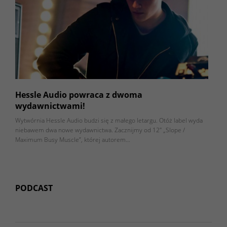
Hessle Audio powraca z dwoma
wydawnictwami!
Wytwórnia Hessle Audio budzi się z małego letargu. Otóż label wyda
niebawem dwa nowe wydawnictwa. Zacznijmy od 12″ „Slope /
Maximum Busy Muscle”, której autorem…
PODCAST