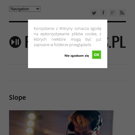
Korzystanie z Witryny oznacza zgodę
na wykorzystywanie plików cookie, z
których niektóre mogą być już
zapisane w folderze przeglądarki.
OK
Nie zgadzam się
Slope