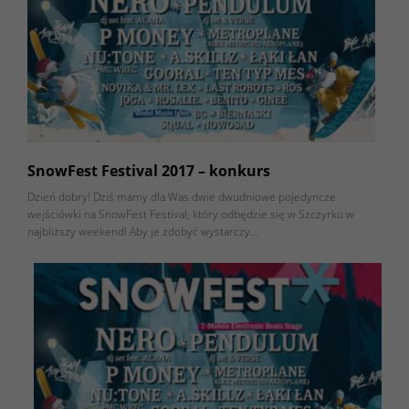
SnowFest Festival 2017 – konkurs
Dzień dobry! Dziś mamy dla Was dwie dwudniowe pojedyncze
wejściówki na SnowFest Festival, który odbędzie się w Szczyrku w
najbliższy weekend! Aby je zdobyć wystarczy…