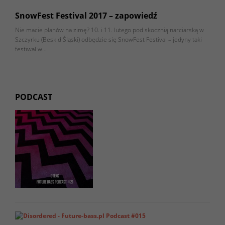
SnowFest Festival 2017 – zapowiedź
Nie macie planów na zimę? 10. i 11. lutego pod skocznią narciarską w
Szczyrku (Beskid Śląski) odbędzie się SnowFest Festival – jedyny taki
festiwal w…
PODCAST