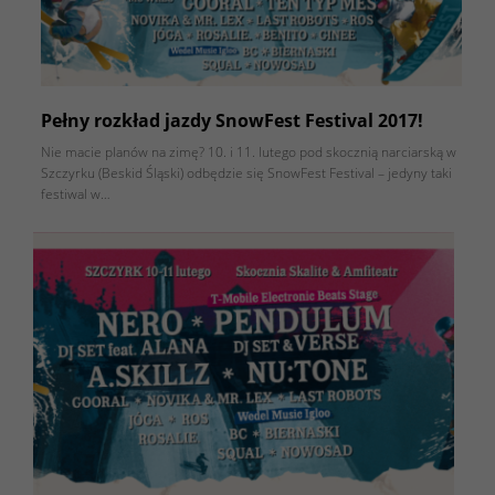
Pełny rozkład jazdy SnowFest Festival 2017!
Nie macie planów na zimę? 10. i 11. lutego pod skocznią narciarską w
Szczyrku (Beskid Śląski) odbędzie się SnowFest Festival – jedyny taki
festiwal w…