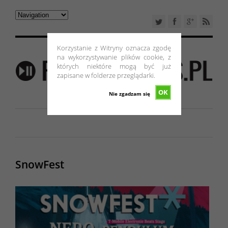
Korzystanie z Witryny oznacza zgodę
na wykorzystywanie plików cookie, z
których niektóre mogą być już
zapisane w folderze przeglądarki.
OK
Nie zgadzam się
SnowFest