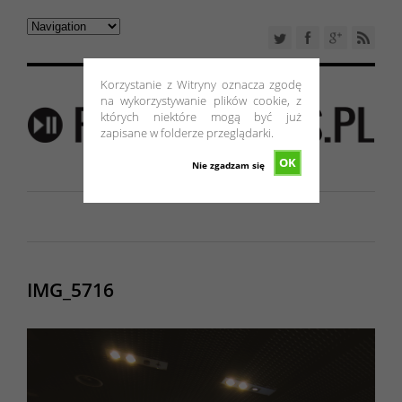
Korzystanie z Witryny oznacza zgodę
na wykorzystywanie plików cookie, z
których niektóre mogą być już
zapisane w folderze przeglądarki.
OK
Nie zgadzam się
IMG_5716