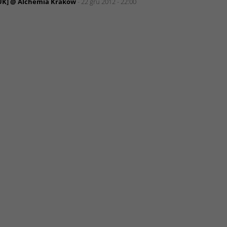
UK] @ Alchemia Kraków
- 22 gru 2012 - 22:00