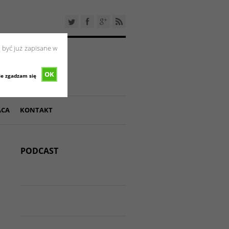
 być już zapisane w
OK
ie zgadzam się
ACA
KONTAKT
PODCAST