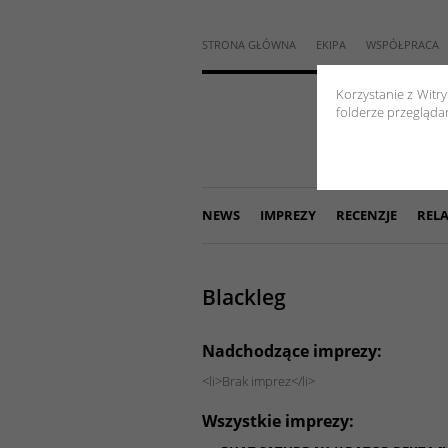
STRONA GŁÓWNA
EKIPA
WSPÓŁPRACA
Korzystanie z Witr
folderze przeglądar
NEWS
IMPREZY
RECENZJE
RELA
Blackleg
Nadchodzące imprezy:
<li>Brak imprez</li>
Wszystkie imprezy: