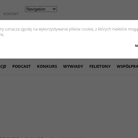
KONTAKT
yny oznacza zgodę na wykorzystywanie plików cookie, z których niektóre mogą
ki.
N
CJE
PODCAST
KONKURS
WYWIADY
FELIETONY
WSPÓŁPR