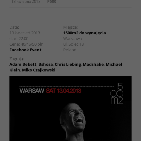
13 kwietnia 2013
P500
Chris Liebing @ 1500m2 w 1500m2 do wynajęcia
Data:
Miejsce:
13 kwiecień 2013
1500m2 do wynajęcia
start 22:00
Warszawa
Cena:
40/45/50
pln
ul. Solec 18
Facebook Event
Poland
Zagrają:
Adam Bekett
,
Bshosa
,
Chris Liebing
,
Madshake
,
Michael
Klein
,
Miko Czajkowski