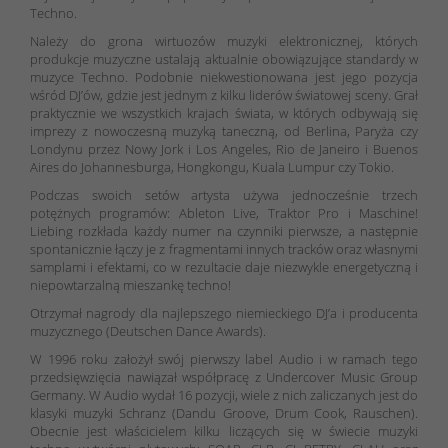
Techno.
Należy do grona wirtuozów muzyki elektronicznej, których
produkcje muzyczne ustalają aktualnie obowiązujące standardy w
muzyce Techno. Podobnie niekwestionowana jest jego pozycja
wśród DJ’ów, gdzie jest jednym z kilku liderów światowej sceny. Grał
praktycznie we wszystkich krajach świata, w których odbywają się
imprezy z nowoczesną muzyką taneczną, od Berlina, Paryża czy
Londynu przez Nowy Jork i Los Angeles, Rio de Janeiro i Buenos
Aires do Johannesburga, Hongkongu, Kuala Lumpur czy Tokio.
Podczas swoich setów artysta używa jednocześnie trzech
potężnych programów: Ableton Live, Traktor Pro i Maschine!
Liebing rozkłada każdy numer na czynniki pierwsze, a następnie
spontanicznie łączy je z fragmentami innych tracków oraz własnymi
samplami i efektami, co w rezultacie daje niezwykle energetyczną i
niepowtarzalną mieszankę techno!
Otrzymał nagrody dla najlepszego niemieckiego DJ’a i producenta
muzycznego (Deutschen Dance Awards).
W 1996 roku założył swój pierwszy label Audio i w ramach tego
przedsięwzięcia nawiązał współpracę z Undercover Music Group
Germany. W Audio wydał 16 pozycji, wiele z nich zaliczanych jest do
klasyki muzyki Schranz (Dandu Groove, Drum Cook, Rauschen).
Obecnie jest właścicielem kilku liczących się w świecie muzyki