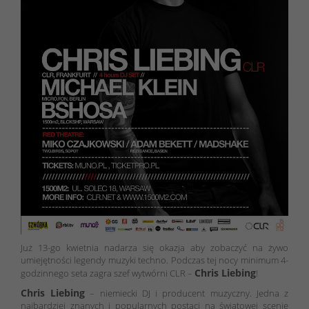
Już 13-go kwietnia nadarza się okazja aby zobaczyć na żywo
umiejętności legendy muzyki techno. Podczas tej nocy minimum 4-
Chris Liebing
godzinnego seta zagra szef wytwórni CLR –
!
Chris Liebing
– niemiecki DJ i producent muzyczny. Jedna z
najbardziej znanych i popularnych postaci na światowej scenie