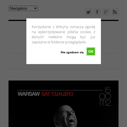
Korzystanie z Witryny oznacza zgodę
na wykorzystywanie plików cookie, z
których niektóre mogą być już
zapisane w folderze przeglądarki.
OK
Nie zgadzam się