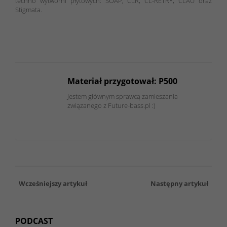
techno wytwórni płytowych: SOAP, CLR, CL-RETRY, CLAU oraz
Stigmata.
Materiał przygotował: P500
Jestem głównym sprawcą zamieszania
związanego z Future-bass.pl :)
Wcześniejszy artykuł
Następny artykuł
PODCAST