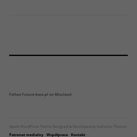
Follow Future-bass.pl on Mixcloud
Apollo WordPress Theme Designed & Developed by Authentic Themes
Patronat medialny
Współpraca
Kontakt