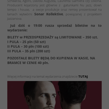
Schwarza, Agorii, Davida Augusta, Laurenta Garniera czy Dixona.
Producent kojarzony jest głównie z gatunkami Nu jazz, down
tempo i house, a swoje produkcje oraz remixy prezentował na
Sonar Kollektive
łamach wytwórni
, powiązanej z projektem
Jazzanova.
Już dziś o 19:00 rusza sprzedaż biletów na to
wydarzenie:
BILETY w PRZEDSPRZEDAŻY są LIMITOWANE – 350 szt.
I PULA – 25 pln (50 szt)
II PULA – 30 pln (100 szt)
III PULA – 35 pln (200 szt)
POZOSTAŁE BILETY BĘDĄ DO KUPIENIA W KASIE, NA
BRAMCE W CENIE 40 pln.
Więcej informacji na temat wydarzenia znajdziecie
TUTAJ