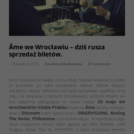
Âme we Wrocławiu – dziś rusza
sprzedaż biletów.
19 kwietnia 2014
Karolina Jakubowska
0 Comments
Jedni cieszą się na święta, inni na długi, majowy weekend, a potem
to pozostało już tylko oczekiwanie wakacji. Jednak wszyscy
zapaleńcy muzyki elektronicznej będą wyczekiwać zupełnie innej
daty, nie związanej z żadnymi, dodatkowymi, wolnymi dniami, ale
24 maja we
bez wątpienia zasługującej na miano święta.
wrocławskim klubie Pralnia
Âme
pojawi się
(dj set), szefujący
Dixonem
INNERVISIONS, Muting
wraz z
trzem wytwórniom (
The Noise, Philomena
) czyli Kristian Beyer. W repertuarze jego
labeli znajdziecie remixy takich gwiazd jak Mike Oldfield, Little
Dragon, Gotye, The XX, N*E*R*D*, a także produkcje Henrika