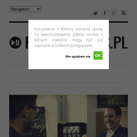
Korzystanie z Witryny oznacza zgodę
na wykorzystywanie plików cookie, z
których niektóre mogą być już
zapisane w folderze przeglądarki.
OK
Nie zgadzam się