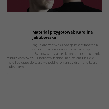
Materiał przygotował: Karolina
Jakubowska
Zagubiona w dźwięku. Specjalistka w tańczeniu
do południa. Pasjonat odkrywania nowych
dźwięków w muzyce elektronicznej. Od 2004 roku
w burzliwym związku z house'm, techno i minimalem. Ciągle jej
mało i od czasu do czasu wchodzi w romanse z drum and bassem i
dubstepem.