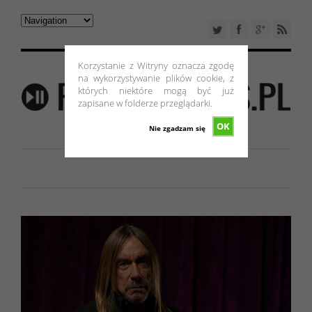
Korzystanie z Witryny oznacza zgodę
na wykorzystywanie plików cookie, z
których niektóre mogą być już
zapisane w folderze przeglądarki.
OK
Nie zgadzam się