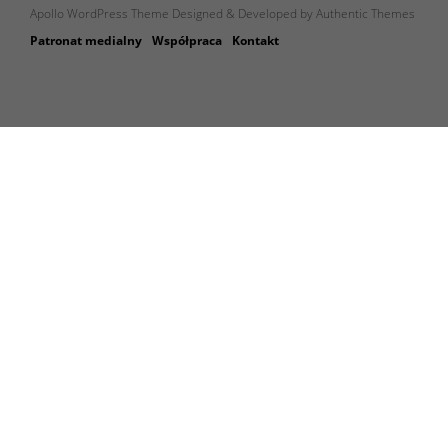
Apollo WordPress Theme Designed & Developed by Authentic Themes
Patronat medialny
Współpraca
Kontakt