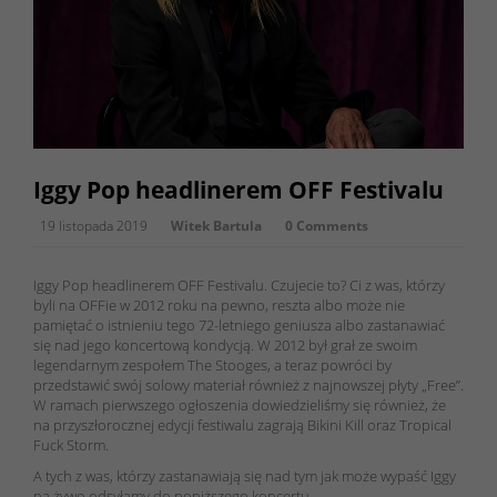
Iggy Pop headlinerem OFF Festivalu
19 listopada 2019
Witek Bartula
0 Comments
Iggy Pop headlinerem OFF Festivalu. Czujecie to? Ci z was, którzy
byli na OFFie w 2012 roku na pewno, reszta albo może nie
pamiętać o istnieniu tego 72-letniego geniusza albo zastanawiać
się nad jego koncertową kondycją. W 2012 był grał ze swoim
legendarnym zespołem The Stooges, a teraz powróci by
przedstawić swój solowy materiał również z najnowszej płyty „Free”.
W ramach pierwszego ogłoszenia dowiedzieliśmy się również, że
na przyszłorocznej edycji festiwalu zagrają Bikini Kill oraz Tropical
Fuck Storm.
A tych z was, którzy zastanawiają się nad tym jak może wypaść Iggy
na żywo odsyłamy do poniższego koncertu.