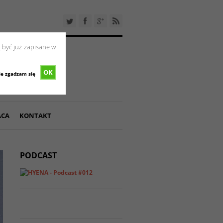
 być już zapisane w
OK
ie zgadzam się
ACA
KONTAKT
PODCAST