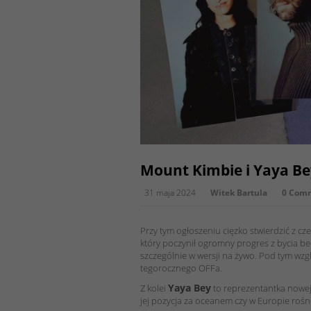
Mount Kimbie i Yaya Be
31 maja 2024
Witek Bartula
0 Com
Przy tym ogłoszeniu cięzko stwierdzić z cze
który poczynił ogromny progres z bycia 
szczególnie w wersji na żywo. Pod tym wz
tegorocznego OFFa.
Yaya Bey
Z kolei
to reprezentantka nowej 
jej pozycja za oceanem czy w Europie rośne