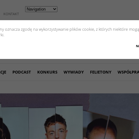
KONTAKT
yny oznacza zgodę na wykorzystywanie plików cookie, z których niektóre mogą
ki.
N
CJE
PODCAST
KONKURS
WYWIADY
FELIETONY
WSPÓŁPR