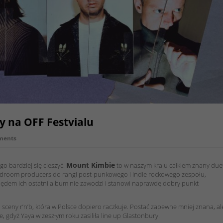
y na OFF Festvialu
ments
Mount Kimbie
go bardziej się cieszyć.
to w naszym kraju całkiem znany duet
bedroom producers do rangi post-punkowego i indie rockowego zespołu,
ględem ich ostatni album nie zawodzi i stanowi naprawdę dobry punkt
sceny r’n’b, która w Polsce dopiero raczkuje. Postać zapewne mniej znana, al
, gdyż Yaya w zeszłym roku zasiliła line up Glastonbury.