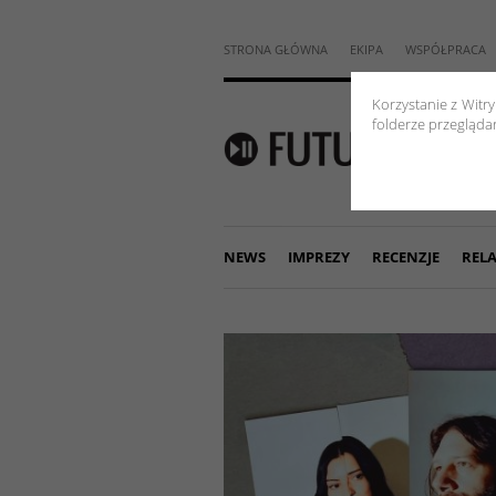
STRONA GŁÓWNA
EKIPA
WSPÓŁPRACA
Korzystanie z Witr
folderze przeglądar
NEWS
IMPREZY
RECENZJE
RELA