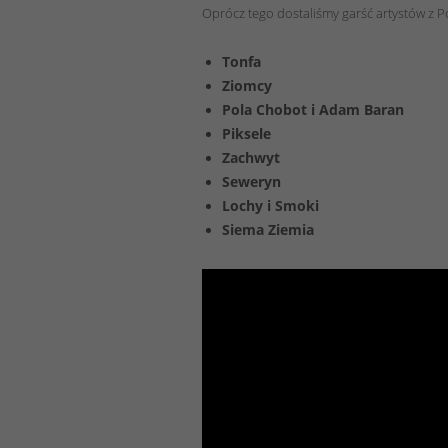
Oprócz tego dostaliśmy garść artystów z Po
Tonfa
Ziomcy
Pola Chobot i Adam Baran
Piksele
Zachwyt
Seweryn
Lochy i Smoki
Siema Ziemia