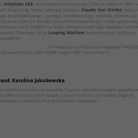
instytutu SAE
go
, remixowanie Radiohead, tytuł „One To Watch in 2009” 
Claude Von Stroke
tuff, Kling Klong, Trapez, Monique Musique.
, założyc
 jako bezproblemowego, upartego, konsekwentnego człowieka, któremu obc
iechęcał się nawet po którejś z kolei odmowie współpracy i nadal wysyłał swo
 podczas eventu Dirtybird na Ibizie, ponieważ przed jego występem zabrak
Looping Machine
rzypadku Olivettiego! EP-ka
zostanie wydana za kilka dni,
Sprawdźcie!
://api.soundcloud.com/playlists/16409273
w_artwork=true” width=”100%” height=”450″ iframe=”true” /]
ował: Karolina Jakubowska
pecjalistka w tańczeniu do południa. Pasjonat odkrywania nowych dźwięków 
Od 2004 roku w burzliwym związku z house'm, techno i minimalem. Ciągle jej
su wchodzi w romanse z drum and bassem i dubstepem.