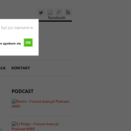
 być już zapisane w
OK
ie zgadzam się
ACA
KONTAKT
PODCAST
im