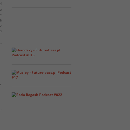
od
ie
e
je
ło
 a
″
w