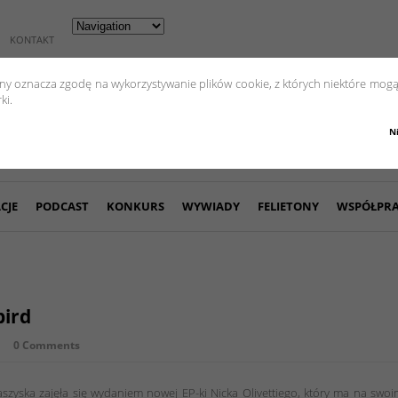
KONTAKT
yny oznacza zgodę na wykorzystywanie plików cookie, z których niektóre mogą
ki.
N
CJE
PODCAST
KONKURS
WYWIADY
FELIETONY
WSPÓŁPR
bird
0 Comments
zyska zajęła się wydaniem nowej EP-ki Nicka Olivettiego, który ma na swo