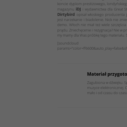
koncie dyplom prestiżowego, londyńskie
iDJ
magazynu
i wydawnictwa dla Great S
Dirtybird
opisał włoskiego producenta
jest narzekanie i biadolenie. Nick nie zn
demo. Włoch nie miał też wiele szczęścia
prądu. Zniechęcenie i rezygnacja? Nie w p
my mamy dla Was próbkę tego materiału. 
[soundcloud url=”https
params=”color=ff6600&auto_play=false&sho
Materiał przygot
Zagubiona w dźwięku. S
muzyce elektronicznej. 
mało i od czasu do cza