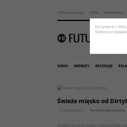
STRONA GŁÓWNA
EKIPA
WSPÓŁPRACA
Korzystanie z Witr
folderze przeglądar
NEWS
IMPREZY
RECENZJE
RELA
Świeże mięsko od Dirty
12 grudnia 2013
Karolina Jakubowska
Wytwórnia spod znaku niegrzecznego ptas