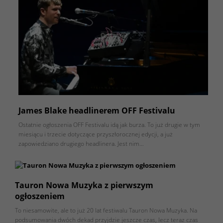
James Blake headlinerem OFF Festivalu
Ostatnie ogłoszenia OFF Festivalu idą jak burza. To już drugie w tym
miesiącu i trzecie dotyczące przyszłorocznej edycji, a już
zapowiedziano drugiego headlinera. Jest nim…
Tauron Nowa Muzyka z pierwszym
ogłoszeniem
To niesamowite, ale to już 20 lat festiwalu Tauron Nowa Muzyka. Na
podsumowania dwóch dekad przyjdzie jeszcze czas, lecz teraz czas