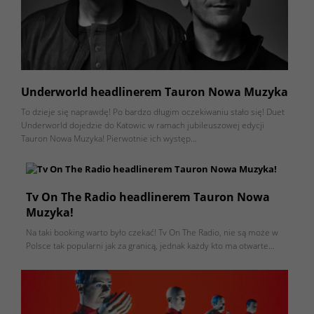
Underworld headlinerem Tauron Nowa Muzyka
To dzieje się naprawdę! Po bardzo długim oczekiwaniu stało się! Duet
Underworld dojedzie do Katowic w ramach jubileuszowej edycji
Tauron Nowa Muzyka! Pierwotnie ich występ…
Tv On The Radio headlinerem Tauron Nowa
Muzyka!
Na taki booking warto było czekać! Tv On The Radio, nie są może w
Polsce tak popularni jak za granicą, jednak każdy kto ma otwarte…