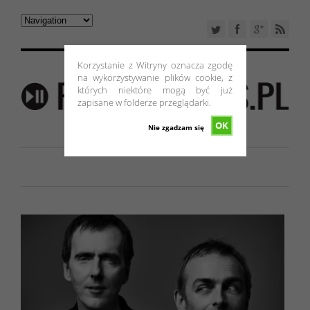
Korzystanie z Witryny oznacza zgodę
na wykorzystywanie plików cookie, z
których niektóre mogą być już
zapisane w folderze przeglądarki.
OK
Nie zgadzam się