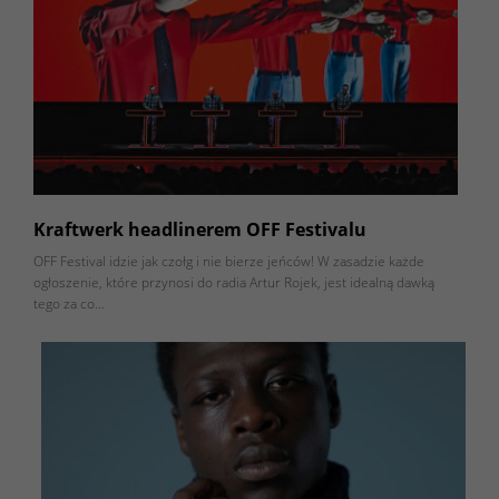
Kraftwerk headlinerem OFF Festivalu
OFF Festival idzie jak czołg i nie bierze jeńców! W zasadzie każde
ogłoszenie, które przynosi do radia Artur Rojek, jest idealną dawką
tego za co…