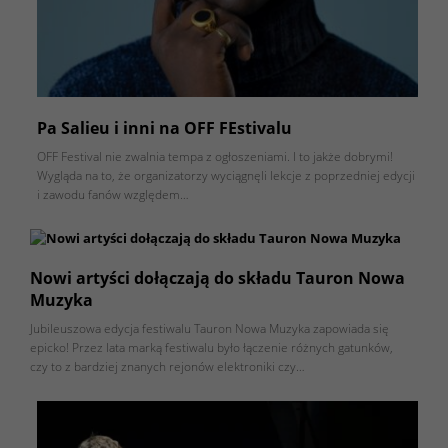
Pa Salieu i inni na OFF FEstivalu
OFF Festival nie zwalnia tempa z ogłoszeniami. I to jakże dobrymi!
Wygląda na to, że organizatorzy wyciągnęli lekcje z poprzedniej edycji
i zawodu fanów względem…
Nowi artyści dołączają do składu Tauron Nowa
Muzyka
Jubileuszowa edycja festiwalu Tauron Nowa Muzyka zapowiada się
epicko! Przez lata marką festiwalu było łączenie różnych gatunków,
czy to z bardziej znanych rejonów elektroniki czy…