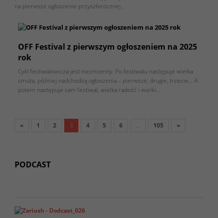
na pierwsze ogłoszenie przyszłorocznej…
OFF Festival z pierwszym ogłoszeniem na 2025
rok
Cykl festiwalowicza jest niezmienny. Po festiwalu następuje wielka
smuta, później nadchodzą ogłoszenia – pierwsze, drugie, trzecie… A
potem następuje sam festiwal, wielka radość i wielki…
«
1
2
3
4
5
6
…
105
»
PODCAST