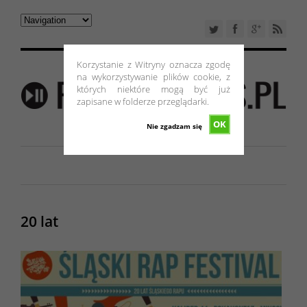
Korzystanie z Witryny oznacza zgodę
na wykorzystywanie plików cookie, z
których niektóre mogą być już
zapisane w folderze przeglądarki.
OK
Nie zgadzam się
20 lat