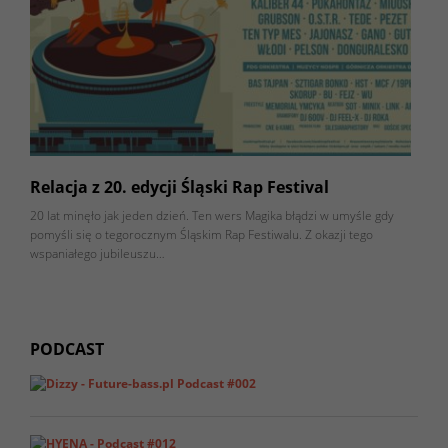
Relacja z 20. edycji Śląski Rap Festival
20 lat minęło jak jeden dzień. Ten wers Magika błądzi w umyśle gdy
pomyśli się o tegorocznym Śląskim Rap Festiwalu. Z okazji tego
wspaniałego jubileuszu…
PODCAST