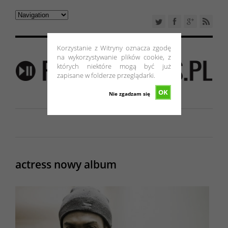
Korzystanie z Witryny oznacza zgodę
na wykorzystywanie plików cookie, z
których niektóre mogą być już
zapisane w folderze przeglądarki.
OK
Nie zgadzam się
actress nowy album