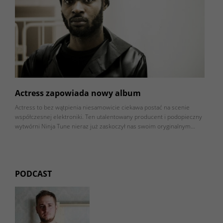
Actress zapowiada nowy album
Actress to bez wątpienia niesamowicie ciekawa postać na scenie
współczesnej elektroniki. Ten utalentowany producent i podopieczny
wytwórni Ninja Tune nieraz już zaskoczył nas swoim oryginalnym…
PODCAST