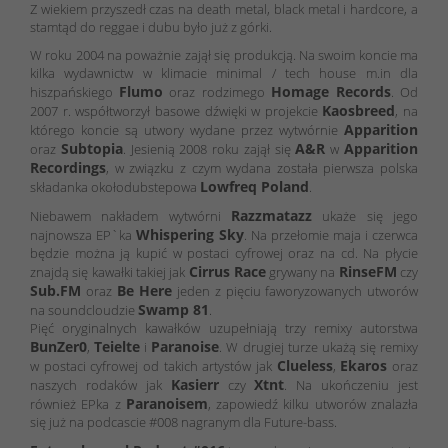
Z wiekiem przyszedł czas na death metal, black metal i hardcore, a
stamtąd do reggae i dubu było już z górki.
W roku 2004 na poważnie zajął się produkcją. Na swoim koncie ma
kilka wydawnictw w klimacie minimal / tech house m.in dla
Flumo
Homage Records
hiszpańskiego
oraz rodzimego
. Od
Kaosbreed
2007 r. współtworzył basowe dźwięki w projekcie
, na
Apparition
którego koncie są utwory wydane przez wytwórnie
Subtopia
A&R
Apparition
oraz
. Jesienią 2008 roku zajął się
w
Recordings
, w związku z czym wydana została pierwsza polska
Lowfreq Poland
składanka okołodubstepowa
.
Razzmatazz
Niebawem nakładem wytwórni
ukaże się jego
Whispering Sky
najnowsza EP`ka
. Na przełomie maja i czerwca
będzie można ją kupić w postaci cyfrowej oraz na cd. Na płycie
Cirrus Race
RinseFM
znajdą się kawałki takiej jak
grywany na
czy
Sub.FM
Be Here
oraz
jeden z pięciu faworyzowanych utworów
Swamp 81
na soundcloudzie
.
Pięć oryginalnych kawałków uzupełniają trzy remixy autorstwa
BunZer0
Teielte
Paranoise
,
i
. W drugiej turze ukażą się remixy
Clueless
Ekaros
w postaci cyfrowej od takich artystów jak
,
oraz
Kasierr
Xtnt
naszych rodaków jak
czy
. Na ukończeniu jest
Paranoisem
również EPka z
, zapowiedź kilku utworów znalazła
się już na podcascie #008 nagranym dla Future-bass.