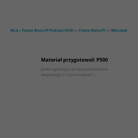
Mcq – Future-Bass.Pl Podcast #016
by
Future-Bass.Pl
on
Mixcloud
Materiał przygotował: P500
Jestem głównym sprawcą zamieszania
związanego z Future-bass.pl :)