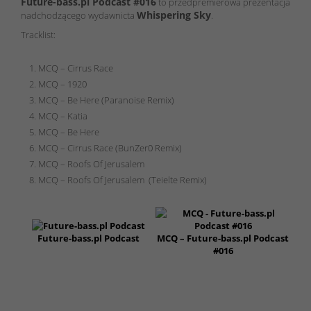
Future-bass.pl Podcast #016
to przedpremierowa prezentacja
Whispering Sky
nadchodzącego wydawnicta
.
Tracklist:
MCQ – Cirrus Race
MCQ – 1920
MCQ – Be Here (Paranoise Remix)
MCQ – Katia
MCQ – Be Here
MCQ – Cirrus Race (BunZer0 Remix)
MCQ – Roofs Of Jerusalem
MCQ – Roofs Of Jerusalem (Teielte Remix)
Future-bass.pl Podcast
MCQ – Future-bass.pl Podcast
#016