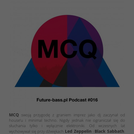
MCQ
swoją przygodę z graniem imprez jako dj zaczynał od
house’u i minimal techno. Nigdy jednak nie ograniczał się do
słuchania tylko i wyłącznie elektroniki. Od wczesnych lat
Led Zeppelin
Black Sabbath
wychowywał się przy dźwiękach
i
.