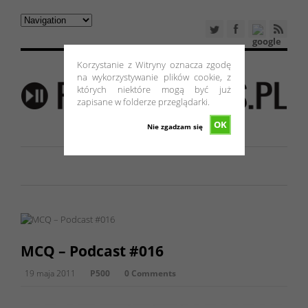
Korzystanie z Witryny oznacza zgodę
na wykorzystywanie plików cookie, z
których niektóre mogą być już
zapisane w folderze przeglądarki.
OK
Nie zgadzam się
MCQ – Podcast #016
19 maja 2011
P500
0 Comments