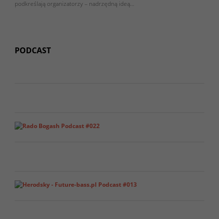
podkreślają organizatorzy – nadrzędną ideą…
PODCAST