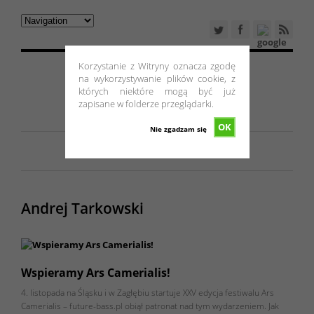
Korzystanie z Witryny oznacza zgodę
na wykorzystywanie plików cookie, z
których niektóre mogą być już
zapisane w folderze przeglądarki.
OK
Nie zgadzam się
Andrej Tarkowski
Wspieramy Ars Camerialis!
4. listopada na Śląsku i w Zagłębiu startuje XXV edycja festiwalu Ars
Camerialis – future-bass.pl obiął patronat nad tym wydarzeniem. Jak