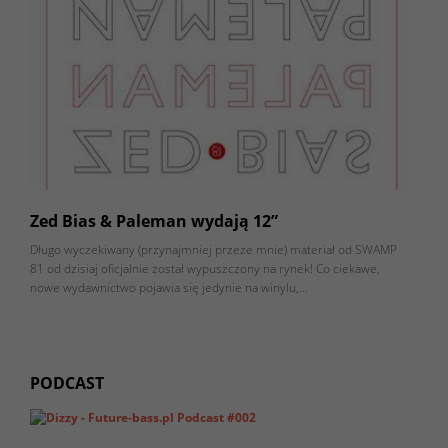
Zed Bias & Paleman wydają 12”
Długo wyczekiwany (przynajmniej przeze mnie) materiał od SWAMP
81 od dzisiaj oficjalnie został wypuszczony na rynek! Co ciekawe,
nowe wydawnictwo pojawia się jedynie na winylu,…
PODCAST