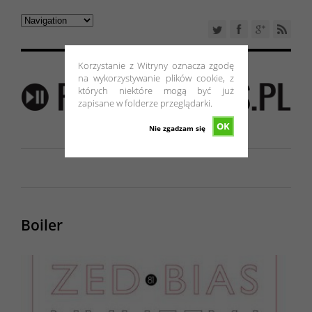
Korzystanie z Witryny oznacza zgodę
na wykorzystywanie plików cookie, z
których niektóre mogą być już
zapisane w folderze przeglądarki.
OK
Nie zgadzam się
Boiler