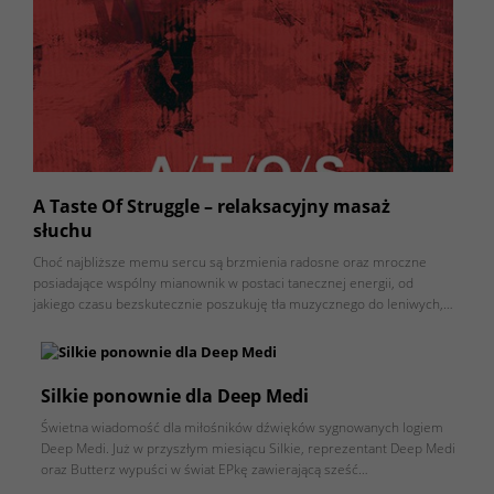
A Taste Of Struggle – relaksacyjny masaż
słuchu
Choć najbliższe memu sercu są brzmienia radosne oraz mroczne
posiadające wspólny mianownik w postaci tanecznej energii, od
jakiego czasu bezskutecznie poszukuję tła muzycznego do leniwych,…
Silkie ponownie dla Deep Medi
Świetna wiadomość dla miłośników dźwięków sygnowanych logiem
Deep Medi. Już w przyszłym miesiącu Silkie, reprezentant Deep Medi
oraz Butterz wypuści w świat EPkę zawierającą sześć…