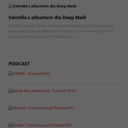
Swindle z albumem dla Deep Medi
Swindle, człowiek, dzięki któremu grime nadal żyje, funkcjonuje a co
więcej ma się bardzo dobrze. Pochodzący z południowego Londynu
producent nie licząc jednej EP wydanej w…
PODCAST