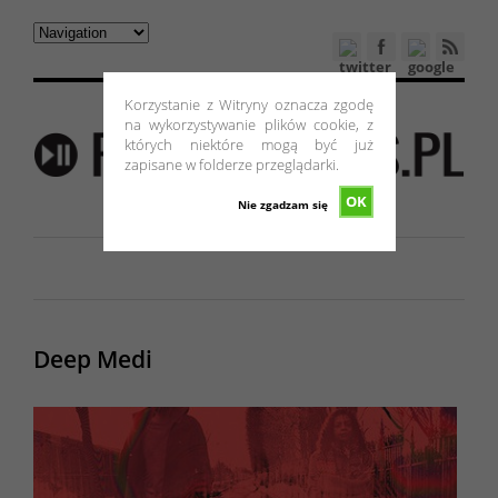
Korzystanie z Witryny oznacza zgodę
na wykorzystywanie plików cookie, z
których niektóre mogą być już
zapisane w folderze przeglądarki.
OK
Nie zgadzam się
Deep Medi