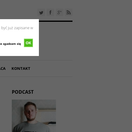
 być już zapisane w
OK
ie zgadzam się
ACA
KONTAKT
PODCAST