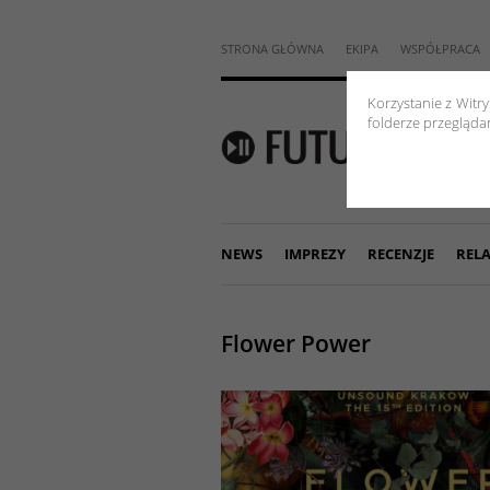
STRONA GŁÓWNA
EKIPA
WSPÓŁPRACA
Korzystanie z Witr
folderze przeglądar
NEWS
IMPREZY
RECENZJE
RELA
Flower Power