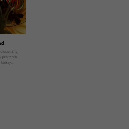
nd
lecie. Z tej
y przez ten
, którzy…