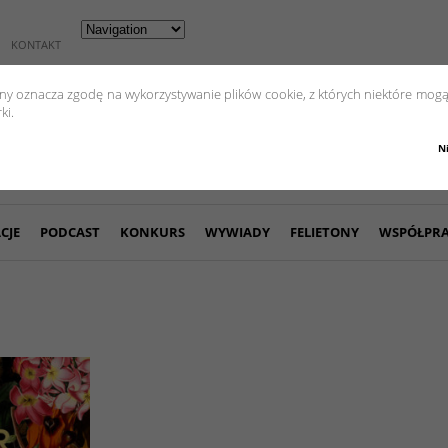
KONTAKT
yny oznacza zgodę na wykorzystywanie plików cookie, z których niektóre mogą
ki.
N
CJE
PODCAST
KONKURS
WYWIADY
FELIETONY
WSPÓŁPR