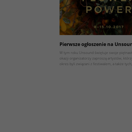
Pierwsze ogłoszenie na Unsou
W tym roku Unsound świętuje swoje piętnasto
okazji organizatorzy zaproszą artystów, którz
okres byli związani z festiwalem, a także tych