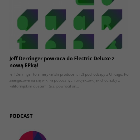
Jeff Derringer powraca do Electric Deluxe z
nową EPką!
Jeff Derringer to amerykański producent i DJ pochodzący z Chicago. Po
zaangażowaniu się w kilka pobocznych projektów, jak chociażby z
kalifornijskim duetem Raiz, powrócił on…
PODCAST