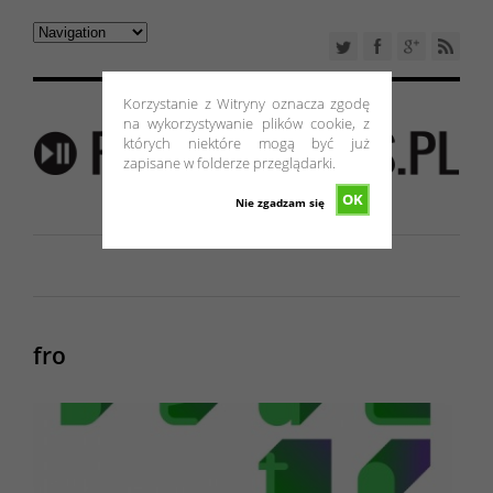
Korzystanie z Witryny oznacza zgodę
na wykorzystywanie plików cookie, z
których niektóre mogą być już
zapisane w folderze przeglądarki.
OK
Nie zgadzam się
fro