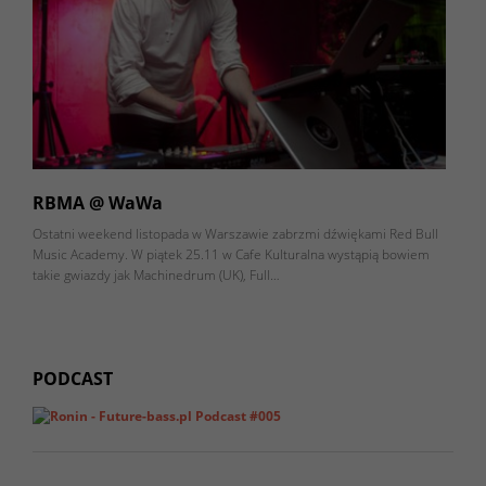
RBMA @ WaWa
Ostatni weekend listopada w Warszawie zabrzmi dźwiękami Red Bull
Music Academy. W piątek 25.11 w Cafe Kulturalna wystąpią bowiem
takie gwiazdy jak Machinedrum (UK), Full…
PODCAST