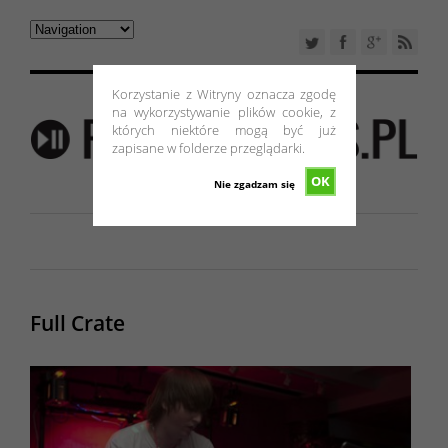
Korzystanie z Witryny oznacza zgodę
na wykorzystywanie plików cookie, z
których niektóre mogą być już
zapisane w folderze przeglądarki.
OK
Nie zgadzam się
Full Crate