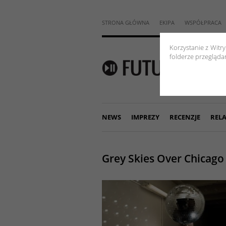
STRONA GŁÓWNA
EKIPA
WSPÓŁPRACA
Korzystanie z Witr
folderze przeglądar
NEWS
IMPREZY
RECENZJE
RELA
Grey Skies Over Chicago