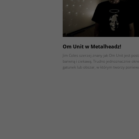
Om Unit w Metalheadz!
Jim Coles szerzej znany jak Om Unit jest pos
barwną i ciekawą. Trudno jednoznacznie okreś
gatunek lub obszar, w którym tworzy ponie