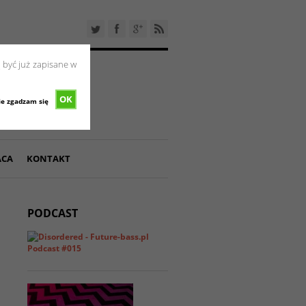
 być już zapisane w
OK
ie zgadzam się
ACA
KONTAKT
PODCAST