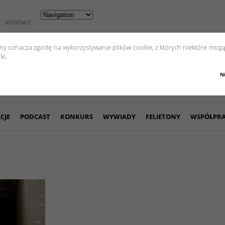
KONTAKT
yny oznacza zgodę na wykorzystywanie plików cookie, z których niektóre mogą
ki.
N
CJE
PODCAST
KONKURS
WYWIADY
FELIETONY
WSPÓŁPR