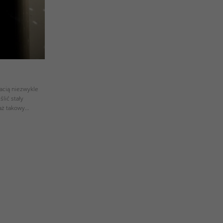
tacią niezwykle
lić stały
waż takowy…