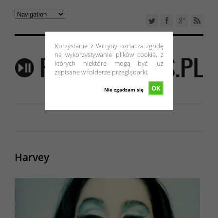
Korzystanie z Witryny oznacza zgodę
na wykorzystywanie plików cookie, z
których niektóre mogą być już
zapisane w folderze przeglądarki.
OK
Nie zgadzam się
Harvey