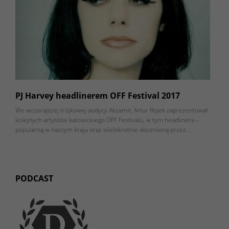
PJ Harvey headlinerem OFF Festival 2017
We wczorajszej trójkowej audycji Aksamit, Artur Rojek zaprezentował
kolejnych artystów katowickiego OFF Festivalu, w tym headlinera –
popularną w naszym kraju oraz wielokrotnie docenioną przez…
PODCAST