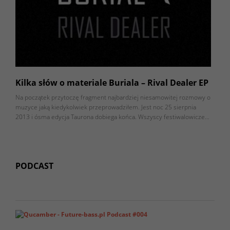
Kilka słów o materiale Buriala – Rival Dealer EP
Na początek przytoczę fragment najbardziej niesamowitej rozmowy o
muzyce jaką kiedykolwiek przeprowadziłem. Jest noc 25 sierpnia
2013 i ósma edycja Taurona dobiega końca. Wszyscy festiwalowicze…
PODCAST