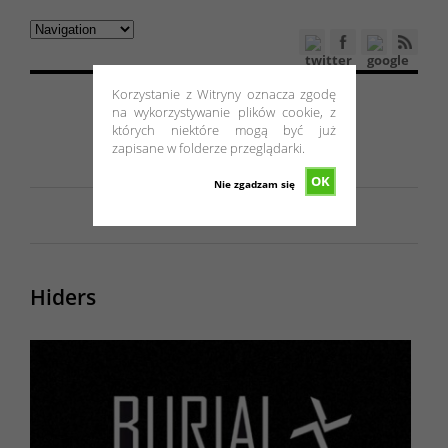
Korzystanie z Witryny oznacza zgodę
na wykorzystywanie plików cookie, z
których niektóre mogą być już
zapisane w folderze przeglądarki.
OK
Nie zgadzam się
Hiders