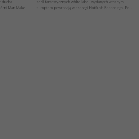
e ducha
serii fantastycznych white labeli wydanych własnym
twórni Man Make
sumptem powracają w szeregi Hotflush Recordings. Po…