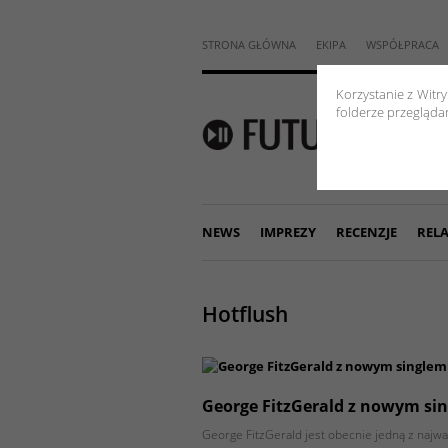
STRONA GŁÓWNA
EKIPA
WSPÓŁPRACA
Korzystanie z Witr
folderze przeglądar
NEWS
IMPREZY
RECENZJE
RELA
Hotflush
George FitzGerald z nowym si
George FitzGerald jest obecnie jedną z najw