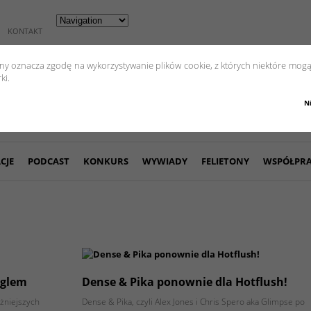
KONTAKT
yny oznacza zgodę na wykorzystywanie plików cookie, z których niektóre mogą
ki.
N
CJE
PODCAST
KONKURS
WYWIADY
FELIETONY
WSPÓŁPR
nglem
Dense & Pika ponownie dla Hotflush!
ażniejszych
Dense & Pika, czyli Alex Jones i Chris Spero aka Glimpse po