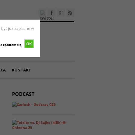
 być już zapisane w
OK
ie zgadzam się
ACA
KONTAKT
PODCAST