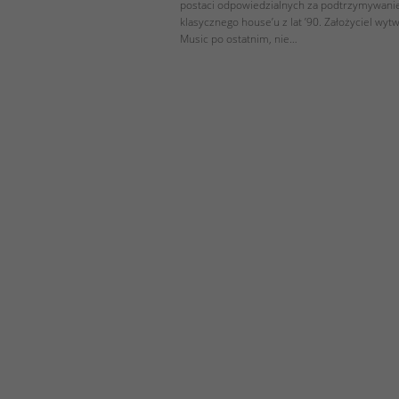
postaci odpowiedzialnych za podtrzymywani
klasycznego house’u z lat ’90. Założyciel wy
Music po ostatnim, nie…