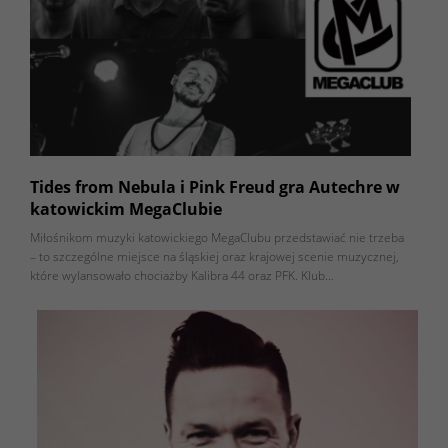
Tides from Nebula i Pink Freud gra Autechre w
katowickim MegaClubie
Miłośnikom muzyki katowickiego MegaClubu przedstawiać nie trzeba
– to szczególne miejsce na śląskiej oraz krajowej scenie muzycznej,
które wylansowało chociażby Kalibra 44 oraz PFK. Klub…