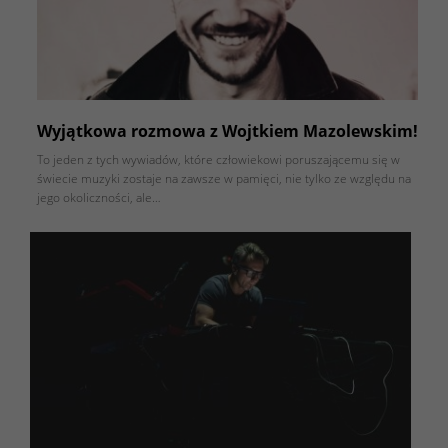
Wyjątkowa rozmowa z Wojtkiem Mazolewskim!
To jeden z tych wywiadów, które człowiekowi poruszającemu się w
świecie muzyki zostaje na zawsze w pamięci, nie tylko ze względu na
jego okoliczności, ale…