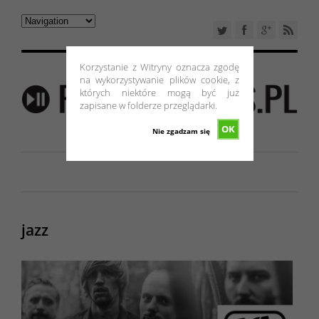
Korzystanie z Witryny oznacza zgodę
na wykorzystywanie plików cookie, z
których niektóre mogą być już
zapisane w folderze przeglądarki.
OK
Nie zgadzam się
jazz