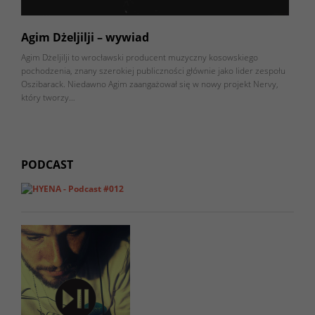
Agim Dżeljilji – wywiad
Agim Dżeljilji to wrocławski producent muzyczny kosowskiego
pochodzenia, znany szerokiej publiczności głównie jako lider zespołu
Oszibarack. Niedawno Agim zaangażował się w nowy projekt Nervy,
który tworzy…
PODCAST