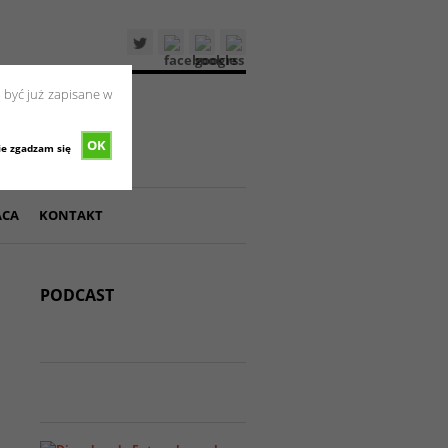
 być już zapisane w
OK
ie zgadzam się
ACA
KONTAKT
PODCAST