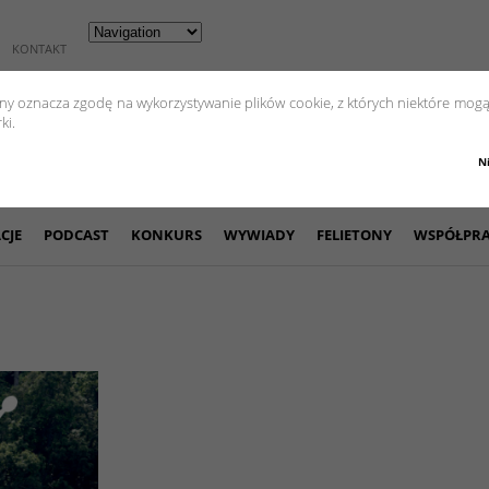
KONTAKT
yny oznacza zgodę na wykorzystywanie plików cookie, z których niektóre mogą
ki.
N
CJE
PODCAST
KONKURS
WYWIADY
FELIETONY
WSPÓŁPR