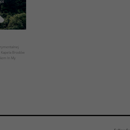
rymentalnej
: Kapela Brodów
alem In My