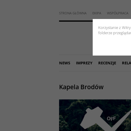
STRONA GŁÓWNA
EKIPA
WSPÓŁPRACA
Korzystanie z Witr
folderze przeglądar
NEWS
IMPREZY
RECENZJE
RELA
Kapela Brodów