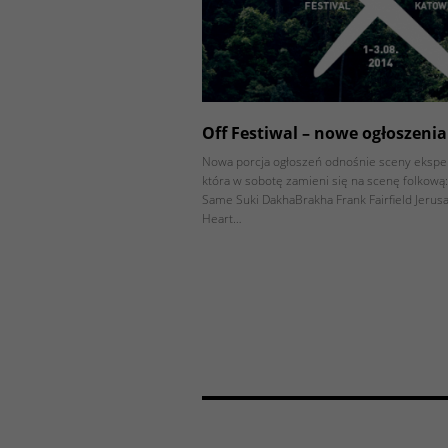
Off Festiwal – nowe ogłoszenia
Nowa porcja ogłoszeń odnośnie sceny ekspe
która w sobotę zamieni się na scenę folkową
Same Suki DakhaBrakha Frank Fairfield Jerus
Heart…