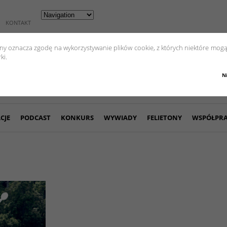
KONTAKT
yny oznacza zgodę na wykorzystywanie plików cookie, z których niektóre mogą
ki.
N
CJE
PODCAST
KONKURS
WYWIADY
FELIETONY
WSPÓŁPR