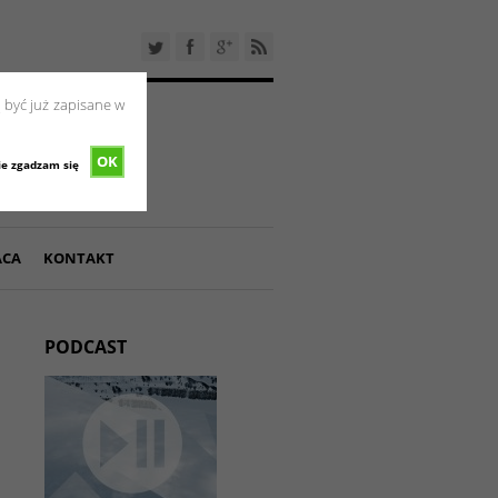
 być już zapisane w
OK
ie zgadzam się
ACA
KONTAKT
PODCAST