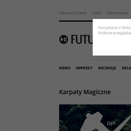
STRONA GŁÓWNA
EKIPA
WSPÓŁPRACA
Korzystanie z Witr
folderze przeglądar
NEWS
IMPREZY
RECENZJE
RELA
Karpaty Magiczne