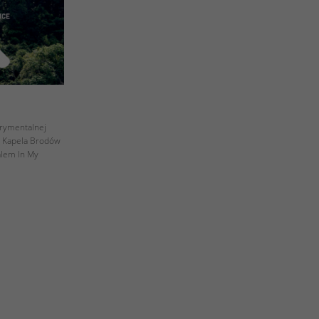
rymentalnej
: Kapela Brodów
alem In My