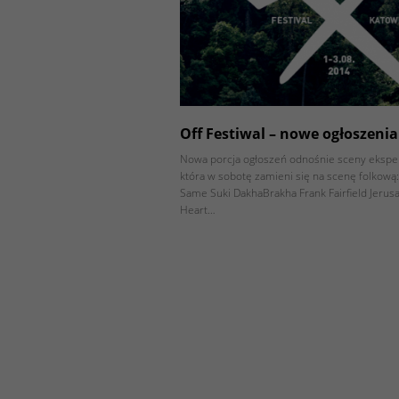
Off Festiwal – nowe ogłoszenia
Nowa porcja ogłoszeń odnośnie sceny ekspe
która w sobotę zamieni się na scenę folkową
Same Suki DakhaBrakha Frank Fairfield Jerus
Heart…