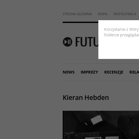
STRONA GŁÓWNA
EKIPA
WSPÓŁPRACA
Korzystanie z Witr
folderze przeglądar
NEWS
IMPREZY
RECENZJE
RELA
Kieran Hebden