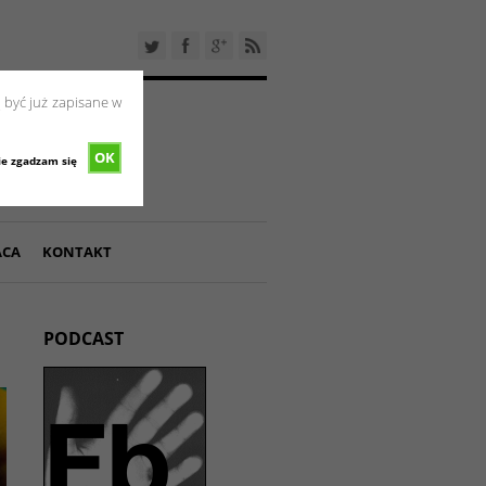
 być już zapisane w
OK
ie zgadzam się
ACA
KONTAKT
PODCAST