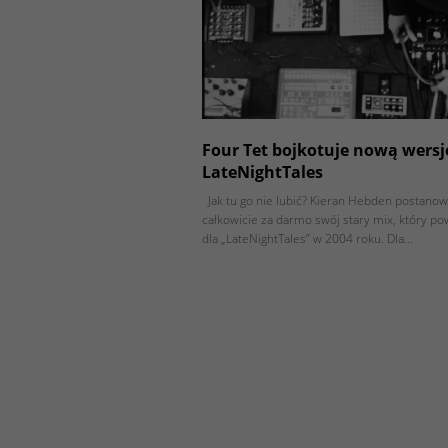
Four Tet bojkotuje nową wersj
LateNightTales
Jak tu go nie lubić? Kieran Hebden postanow
całkowicie za darmo swój stary mix, który pow
dla „LateNightTales” w 2004 roku. Dla…