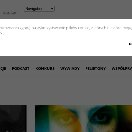
KONTAKT
yny oznacza zgodę na wykorzystywanie plików cookie, z których niektóre mogą
ki.
N
CJE
PODCAST
KONKURS
WYWIADY
FELIETONY
WSPÓŁPR