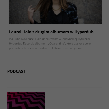
Laurel Halo z drugim albumem w Hyperdub
Ina Cube aka Laurel Halo debiutowała w londyńskiej wytwórni
Hyperdub Records albumem „Quarantine”, który zyskał sporo
pochlebnych opinii w mediach. Od tego czasu artystka z…
PODCAST