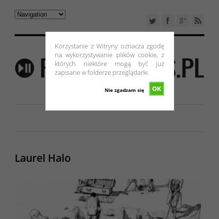
Korzystanie z Witryny oznacza zgodę
na wykorzystywanie plików cookie, z
których niektóre mogą być już
zapisane w folderze przeglądarki.
OK
Nie zgadzam się
Laurel Halo