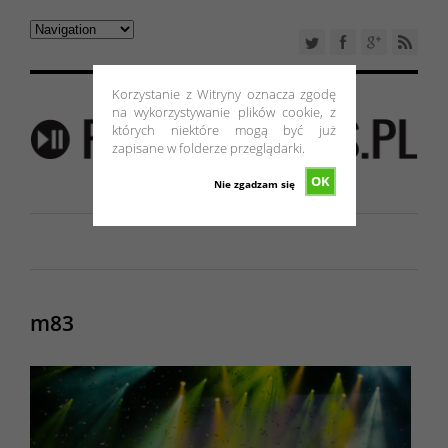
Korzystanie z Witryny oznacza zgodę
na wykorzystywanie plików cookie, z
których niektóre mogą być już
zapisane w folderze przeglądarki.
OK
Nie zgadzam się
m83