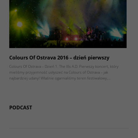
Colours Of Ostrava 2016 – dzień pierwszy
Colours Of Ostrava – Dzień 1. The Ills A.D. Pierwszy koncert, który
mieliśmy przyjemność usłyszeć na Colours of Ostrava – jak
najbardziej udany! Właśnie ogarnialiśmy teren festiwalowy,…
PODCAST